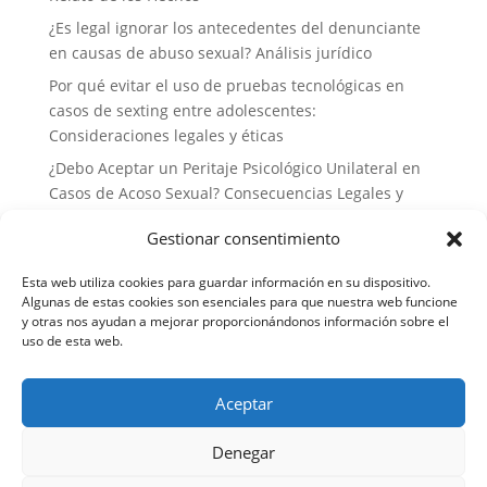
¿Es legal ignorar los antecedentes del denunciante
en causas de abuso sexual? Análisis jurídico
Por qué evitar el uso de pruebas tecnológicas en
casos de sexting entre adolescentes:
Consideraciones legales y éticas
¿Debo Aceptar un Peritaje Psicológico Unilateral en
Casos de Acoso Sexual? Consecuencias Legales y
Estrategias de Defensa
Gestionar consentimiento
Por qué no deberías delegar tu defensa a abogados
generalistas en casos de delitos sexuales: la
Esta web utiliza cookies para guardar información en su dispositivo.
importancia de la especialización
Algunas de estas cookies son esenciales para que nuestra web funcione
y otras nos ayudan a mejorar proporcionándonos información sobre el
uso de esta web.
Aceptar
Aviso legal
Política de cookies
Política de privacidad
Denegar