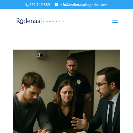
656 749 389
info@rodenasabogados.com