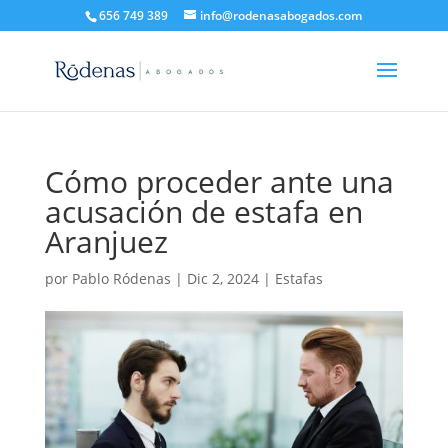
656 749 389
info@rodenasabogados.com
Cómo proceder ante una
acusación de estafa en
Aranjuez
por
Pablo Ródenas
|
Dic 2, 2024
|
Estafas