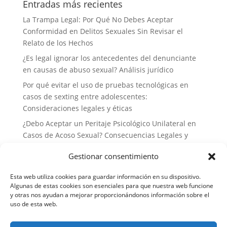
Entradas más recientes
La Trampa Legal: Por Qué No Debes Aceptar
Conformidad en Delitos Sexuales Sin Revisar el
Relato de los Hechos
¿Es legal ignorar los antecedentes del denunciante
en causas de abuso sexual? Análisis jurídico
Por qué evitar el uso de pruebas tecnológicas en
casos de sexting entre adolescentes:
Consideraciones legales y éticas
¿Debo Aceptar un Peritaje Psicológico Unilateral en
Casos de Acoso Sexual? Consecuencias Legales y
Estrategias de Defensa
Gestionar consentimiento
Por qué no deberías delegar tu defensa a abogados
generalistas en casos de delitos sexuales: la
Esta web utiliza cookies para guardar información en su dispositivo.
importancia de la especialización
Algunas de estas cookies son esenciales para que nuestra web funcione
y otras nos ayudan a mejorar proporcionándonos información sobre el
uso de esta web.