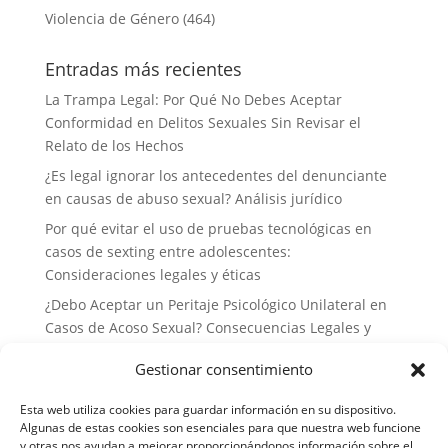
Violencia de Género
(464)
Entradas más recientes
La Trampa Legal: Por Qué No Debes Aceptar
Conformidad en Delitos Sexuales Sin Revisar el
Relato de los Hechos
¿Es legal ignorar los antecedentes del denunciante
en causas de abuso sexual? Análisis jurídico
Por qué evitar el uso de pruebas tecnológicas en
casos de sexting entre adolescentes:
Consideraciones legales y éticas
¿Debo Aceptar un Peritaje Psicológico Unilateral en
Casos de Acoso Sexual? Consecuencias Legales y
Estrategias de Defensa
Gestionar consentimiento
Por qué no deberías delegar tu defensa a abogados
generalistas en casos de delitos sexuales: la
Esta web utiliza cookies para guardar información en su dispositivo.
importancia de la especialización
Algunas de estas cookies son esenciales para que nuestra web funcione
y otras nos ayudan a mejorar proporcionándonos información sobre el