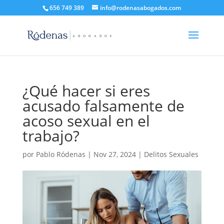
656 749 389
info@rodenasabogados.com
¿Qué hacer si eres
acusado falsamente de
acoso sexual en el
trabajo?
por
Pablo Ródenas
|
Nov 27, 2024
|
Delitos Sexuales