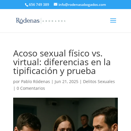
656 749 389
info@rodenasabogados.com
Acoso sexual físico vs.
virtual: diferencias en la
tipificación y prueba
por
Pablo Ródenas
|
Jun 21, 2025
|
Delitos Sexuales
|
0 Comentarios