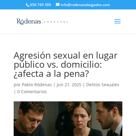
656 749 389
info@rodenasabogados.com
Agresión sexual en lugar
público vs. domicilio:
¿afecta a la pena?
por
Pablo Ródenas
|
Jun 21, 2025
|
Delitos Sexuales
|
0 Comentarios