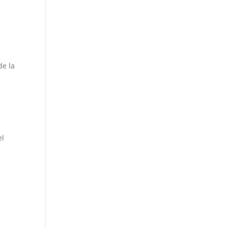
de la
el
o