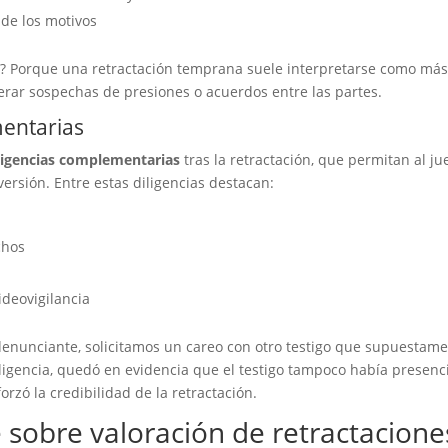
de los motivos
e? Porque una retractación temprana suele interpretarse como má
rar sospechas de presiones o acuerdos entre las partes.
mentarias
diligencias complementarias
tras la retractación, que permitan al ju
 versión. Entre estas diligencias destacan:
chos
ideovigilancia
a denunciante, solicitamos un careo con otro testigo que supuestam
ligencia, quedó en evidencia que el testigo tampoco había presenc
orzó la credibilidad de la retractación.
e sobre valoración de retractacione