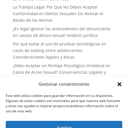
La Trampa Legal: Por Qué No Debes Aceptar
Conformidad en Delitos Sexuales Sin Revisar el
Relato de los Hechos
¿Es legal ignorar los antecedentes del denunciante
en causas de abuso sexual? Análisis jurídico
Por qué evitar el uso de pruebas tecnológicas en
casos de sexting entre adolescentes:
Consideraciones legales y éticas
¿Debo Aceptar un Peritaje Psicológico Unilateral en
Casos de Acoso Sexual? Consecuencias Legales y
Estrategias de Defensa
Gestionar consentimiento
Por qué no deberías delegar tu defensa a abogados
generalistas en casos de delitos sexuales: la
Esta web utiliza cookies para guardar información en su dispositivo.
importancia de la especialización
Algunas de estas cookies son esenciales para que nuestra web funcione
y otras nos ayudan a mejorar proporcionándonos información sobre el
uso de esta web.
Aceptar
Aviso legal
Política de cookies