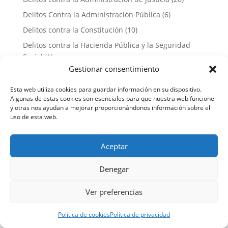
Delitos Contra la Administración Pública
(6)
Delitos contra la Constitución
(10)
Delitos contra la Hacienda Pública y la Seguridad
Social
(1)
Gestionar consentimiento
Delitos contra la Intimidad
(11)
Delitos contra la Libertad
(14)
Esta web utiliza cookies para guardar información en su dispositivo.
Algunas de estas cookies son esenciales para que nuestra web funcione
Delitos contra la salud pública
(11)
y otras nos ayudan a mejorar proporcionándonos información sobre el
uso de esta web.
Delitos contra la Seguridad Vial
(39)
Delitos contra la Vida
(6)
Aceptar
Delitos contra las Relaciones Familiares
(149)
Delitos contra los Derechos de los Trabajadores
(1)
Denegar
Delitos de Lesiones
(46)
Ver preferencias
Delitos Económicos
(15)
Delitos Informáticos
(19)
Política de cookies
Política de privacidad
Delitos Sexuales
(731)