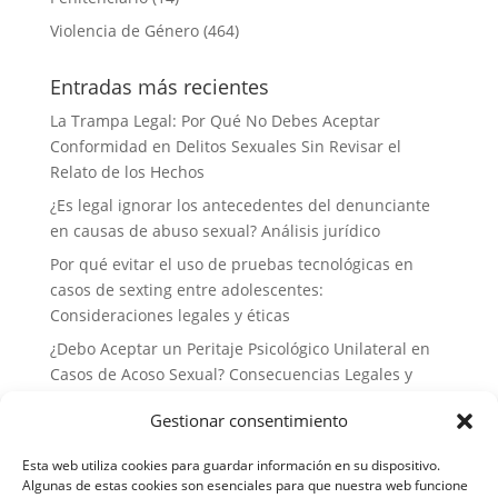
Violencia de Género
(464)
Entradas más recientes
La Trampa Legal: Por Qué No Debes Aceptar
Conformidad en Delitos Sexuales Sin Revisar el
Relato de los Hechos
¿Es legal ignorar los antecedentes del denunciante
en causas de abuso sexual? Análisis jurídico
Por qué evitar el uso de pruebas tecnológicas en
casos de sexting entre adolescentes:
Consideraciones legales y éticas
¿Debo Aceptar un Peritaje Psicológico Unilateral en
Casos de Acoso Sexual? Consecuencias Legales y
Estrategias de Defensa
Gestionar consentimiento
Por qué no deberías delegar tu defensa a abogados
generalistas en casos de delitos sexuales: la
Esta web utiliza cookies para guardar información en su dispositivo.
importancia de la especialización
Algunas de estas cookies son esenciales para que nuestra web funcione