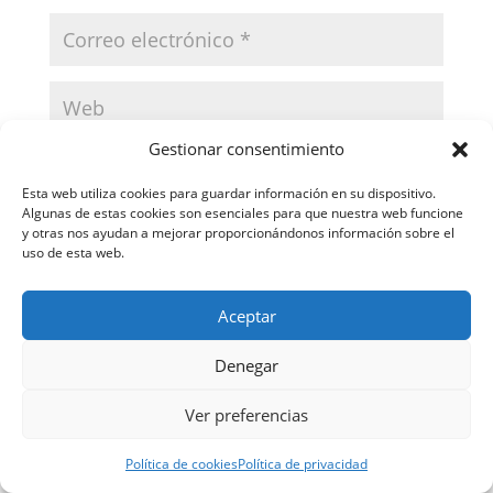
Gestionar consentimiento
Guarda mi nombre, correo electrónico y web en
este navegador para la próxima vez que comente.
Esta web utiliza cookies para guardar información en su dispositivo.
Algunas de estas cookies son esenciales para que nuestra web funcione
y otras nos ayudan a mejorar proporcionándonos información sobre el
uso de esta web.
Aceptar
Denegar
Categorías
Ver preferencias
De las Falsedades
(4)
Política de cookies
Política de privacidad
Delitos Contra el Honor
(15)