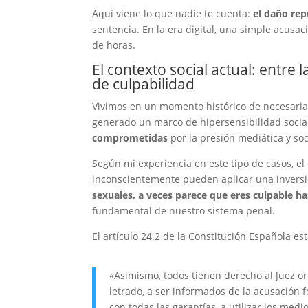
Aquí viene lo que nadie te cuenta:
el daño re
sentencia. En la era digital, una simple acusa
de horas.
El contexto social actual: entre 
de culpabilidad
Vivimos en un momento histórico de necesaria v
generado un marco de hipersensibilidad soci
comprometidas
por la presión mediática y soc
Según mi experiencia en este tipo de casos, el 
inconscientemente pueden aplicar una inversió
sexuales, a veces parece que eres culpable h
fundamental de nuestro sistema penal.
El artículo 24.2 de la Constitución Española es
«Asimismo, todos tienen derecho al Juez ord
letrado, a ser informados de la acusación 
con todas las garantías, a utilizar los med