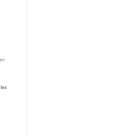
n
 en
 los