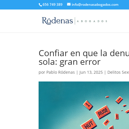
656 749 389
info@rodenasabogados.com
Confiar en que la denu
sola: gran error
por
Pablo Ródenas
|
Jun 13, 2025
|
Delitos Se