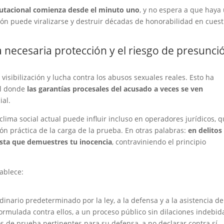
putacional comienza desde el minuto uno
, y no espera a que haya
ción puede viralizarse y destruir décadas de honorabilidad en cues
la necesaria protección y el riesgo de presunci
isibilización y lucha contra los abusos sexuales reales. Esto ha
al donde
las garantías procesales del acusado a veces se ven
ial.
clima social actual puede influir incluso en operadores jurídicos, 
n práctica de la carga de la prueba. En otras palabras:
en delitos
asta que demuestres tu inocencia
, contraviniendo el principio
tablece:
inario predeterminado por la ley, a la defensa y a la asistencia de
formulada contra ellos, a un proceso público sin dilaciones indebid
ios de prueba pertinentes para su defensa, a no declarar contra sí