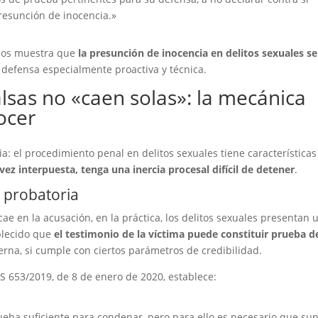
resunción de inocencia.»
ados muestra que
la presunción de inocencia en delitos sexuales se
defensa especialmente proactiva y técnica.
alsas no «caen solas»: la mecánica
ocer
a: el procedimiento penal en delitos sexuales tiene características
ez interpuesta, tenga una inercia procesal difícil de detener
.
a probatoria
e en la acusación, en la práctica, los delitos sexuales presentan 
blecido que
el testimonio de la víctima puede constituir prueba d
terna, si cumple con ciertos parámetros de credibilidad.
S 653/2019, de 8 de enero de 2020, establece:
ueba suficiente para condenar, pero para ello es necesario que su