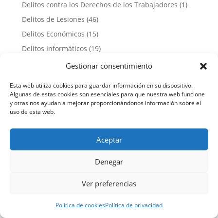
Delitos contra los Derechos de los Trabajadores
(1)
Delitos de Lesiones
(46)
Delitos Económicos
(15)
Delitos Informáticos
(19)
Delitos Sexuales
(731)
Gestionar consentimiento
Derecho Procesal Penal
(88)
Esta web utiliza cookies para guardar información en su dispositivo.
Estafas
(26)
Algunas de estas cookies son esenciales para que nuestra web funcione
y otras nos ayudan a mejorar proporcionándonos información sobre el
Menores
(16)
uso de esta web.
Otros
(7)
Penal
(5)
Aceptar
Penitenciario
(14)
Denegar
Violencia de Género
(464)
Ver preferencias
Entradas más recientes
La Trampa Legal: Por Qué No Debes Aceptar
Política de cookies
Política de privacidad
Conformidad en Delitos Sexuales Sin Revisar el