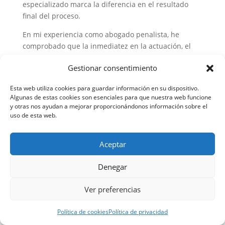
especializado marca la diferencia en el resultado
final del proceso.
En mi experiencia como abogado penalista, he
comprobado que la inmediatez en la actuación, el
conocimiento profundo de la legislación específica y
Gestionar consentimiento
la capacidad para analizar técnicamente las pruebas
son factores determinantes para garantizar la mejor
Esta web utiliza cookies para guardar información en su dispositivo.
defensa posible o para conseguir justicia como
Algunas de estas cookies son esenciales para que nuestra web funcione
víctima.
y otras nos ayudan a mejorar proporcionándonos información sobre el
uso de esta web.
No dudes en contactar con AbogadoPenal.Madrid si
te encuentras en esta difícil situación. Estamos
Aceptar
preparados para ofrecerte el asesoramiento
especializado que necesitas, con un enfoque
Denegar
humano y comprensivo que va más allá de los
aspectos puramente legales.
Ver preferencias
Recuerda que cada caso es único y merece un
análisis personalizado. La diferencia entre un buen
Política de cookies
Política de privacidad
resultado y uno adverso suele residir en la calidad