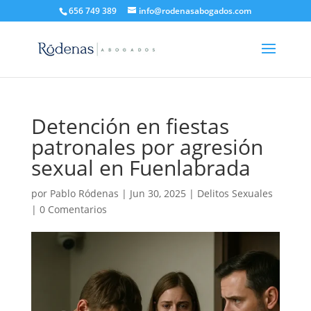
656 749 389
info@rodenasabogados.com
Detención en fiestas
patronales por agresión
sexual en Fuenlabrada
por
Pablo Ródenas
|
Jun 30, 2025
|
Delitos Sexuales
|
0 Comentarios