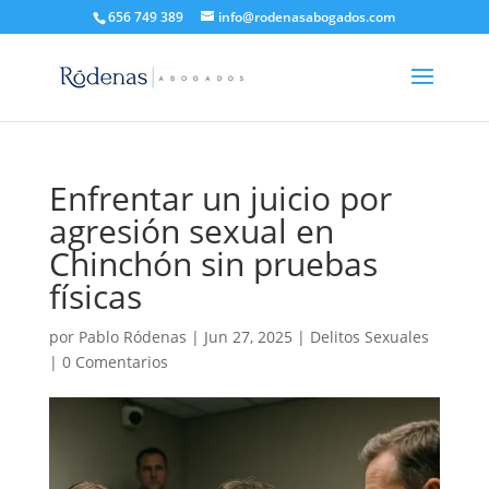
656 749 389
info@rodenasabogados.com
Enfrentar un juicio por
agresión sexual en
Chinchón sin pruebas
físicas
por
Pablo Ródenas
|
Jun 27, 2025
|
Delitos Sexuales
|
0 Comentarios