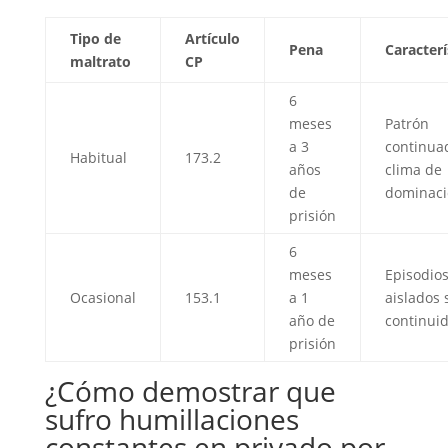
Tipo de
Artículo
Pena
Caracterí
maltrato
CP
6
meses
Patrón
a 3
continua
Habitual
173.2
años
clima de
de
dominaci
prisión
6
meses
Episodio
Ocasional
153.1
a 1
aislados 
año de
continui
prisión
¿Cómo demostrar que
sufro humillaciones
constantes en privado por