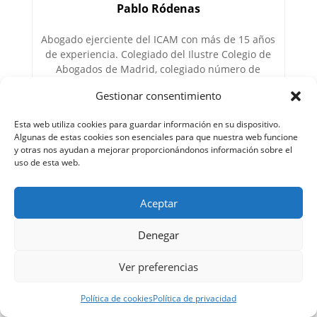
Pablo Ródenas
Abogado ejerciente del ICAM con más de 15 años
de experiencia. Colegiado del Ilustre Colegio de
Abogados de Madrid, colegiado número de
colegiado 128.064. Especializado en Derecho
Gestionar consentimiento
Penal. Actual Director del bufete Ródenas
Abogados y Asociados S.L.U. Licenciado en
Esta web utiliza cookies para guardar información en su dispositivo.
Derecho por la Universidad Instituto de Estudios
Algunas de estas cookies son esenciales para que nuestra web funcione
Bursátiles (I.E.B.) con Máster de Acceso a la
y otras nos ayudan a mejorar proporcionándonos información sobre el
Abogacía.
uso de esta web.
Aceptar
Denegar
Ver preferencias
Enviar comentario
Política de cookies
Política de privacidad
Tu dirección de correo electrónico no será publicada.