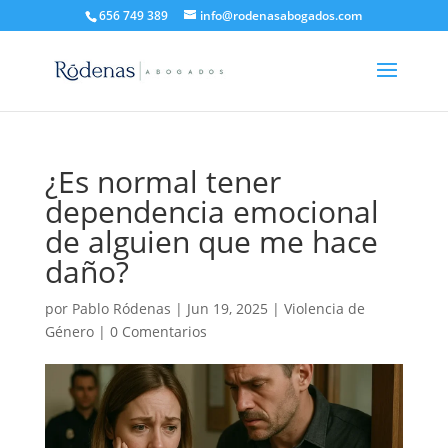
656 749 389
info@rodenasabogados.com
¿Es normal tener
dependencia emocional
de alguien que me hace
daño?
por
Pablo Ródenas
|
Jun 19, 2025
|
Violencia de
Género
|
0 Comentarios