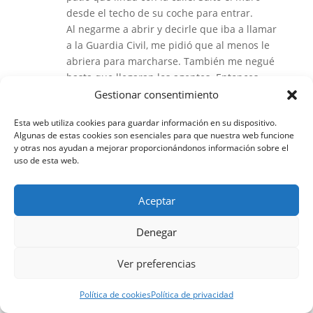
desde el techo de su coche para entrar.
Al negarme a abrir y decirle que iba a llamar
a la Guardia Civil, me pidió que al menos le
abriera para marcharse. También me negué
hasta que llegaran los agentes. Entonces
entró en una especie de furia intentando
Gestionar consentimiento
salir de cualquier manera, trepando por una
Esta web utiliza cookies para guardar información en su dispositivo.
barbacoa y el tejadillo de una caseta de
Algunas de estas cookies son esenciales para que nuestra web funcione
jardín, mientras mi madre intentaba calmarla
y otras nos ayudan a mejorar proporcionándonos información sobre el
para que no se cayera. Mientras tanto, ella
uso de esta web.
gritaba “¡socorro, que me están pegando!” y
“¡ayuda, no me dejan salir!”, lo que hizo que
Aceptar
los vecinos, sin ver nada, gritaran que la
dejáramos, llamándonos locos y diciendo que
Denegar
iríamos a la cárcel.
Después de múltiples provocaciones,
Ver preferencias
finalmente mi expareja volvió a saltar el muro
y a difamar. En medio de los insultos y
Política de cookies
Política de privacidad
agresiones de su familia, uno de ellos —