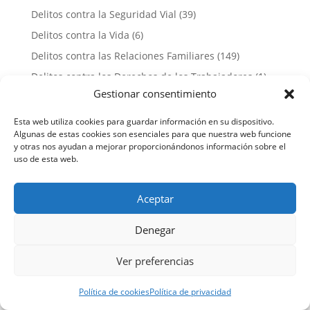
Delitos contra la Seguridad Vial
(39)
Delitos contra la Vida
(6)
Delitos contra las Relaciones Familiares
(149)
Delitos contra los Derechos de los Trabajadores
(1)
Gestionar consentimiento
Delitos de Lesiones
(46)
Delitos Económicos
(15)
Esta web utiliza cookies para guardar información en su dispositivo.
Algunas de estas cookies son esenciales para que nuestra web funcione
Delitos Informáticos
(19)
y otras nos ayudan a mejorar proporcionándonos información sobre el
uso de esta web.
Delitos Sexuales
(731)
Derecho Procesal Penal
(88)
Aceptar
Estafas
(26)
Menores
(16)
Denegar
Otros
(7)
Ver preferencias
Penal
(5)
Penitenciario
(14)
Política de cookies
Política de privacidad
Violencia de Género
(464)