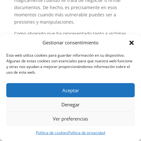
mágicamente cuando se trata de negociar o firmar
documentos. De hecho, es precisamente en esos
momentos cuando más vulnerable puedes ser a
presiones y manipulaciones.
Como abogado que ha representado tanto a víctimas
como a personas acusadas, puedo asegurarte que
Gestionar consentimiento
contar con asesoramiento legal especializado marca
la diferencia entre un proceso que te protege y te
Esta web utiliza cookies para guardar información en su dispositivo.
Algunas de estas cookies son esenciales para que nuestra web funcione
permite reconstruir tu vida, y uno que perpetúa tu
y otras nos ayudan a mejorar proporcionándonos información sobre el
vulnerabilidad o te expone a nuevas formas de
uso de esta web.
victimización.
No estás sola en este proceso. Existen profesionales
Aceptar
preparados para acompañarte, explicarte tus
derechos y garantizar que cualquier documento que
Denegar
firmes realmente proteja tus intereses y los de tus
seres queridos. Tu caso puede abordarse con el
Ver preferencias
rigor y la estrategia legal que mereces.
Política de cookies
Política de privacidad