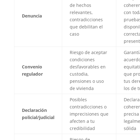
de hechos
coheren
relevantes,
con tod
Denuncia
contradicciones
prueba
que debilitan el
disponi
caso
correc
presen
Riesgo de aceptar
Garantí
condiciones
acuerd
Convenio
desfavorables en
equitat
regulador
custodia,
que pr
pensiones o uso
tus der
de vivienda
los de t
Posibles
Declara
contradicciones o
coheren
Declaración
imprecisiones que
precisa
policial/judicial
afecten a tu
legalm
credibilidad
sólida
Riesgo de