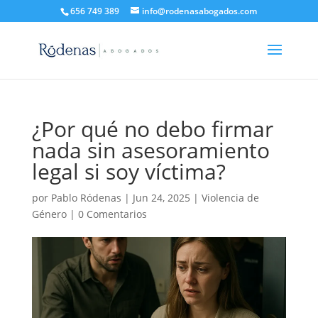
656 749 389
info@rodenasabogados.com
¿Por qué no debo firmar
nada sin asesoramiento
legal si soy víctima?
por
Pablo Ródenas
|
Jun 24, 2025
|
Violencia de
Género
|
0 Comentarios