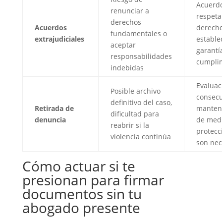
Acuerd
renunciar a
respeta
derechos
Acuerdos
derecho
fundamentales o
extrajudiciales
estable
aceptar
garantí
responsabilidades
cumpli
indebidas
Evaluac
Posible archivo
consecu
definitivo del caso,
Retirada de
manten
dificultad para
denuncia
de med
reabrir si la
protecc
violencia continúa
son nec
Cómo actuar si te
presionan para firmar
documentos sin tu
abogado presente