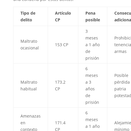
Tipo de
Artículo
Pena
Consecu
delito
CP
posible
adiciona
3
meses
Prohibic
Maltrato
153 CP
a 1 año
tenenci
ocasional
de
armas
prisión
6
meses
Posible
Maltrato
173.2
a 3
pérdida
habitual
CP
años
patria
de
potesta
prisión
6
Amenazas
meses
en
171.4
Alejami
a 1 año
contexto
CP
mínimo 