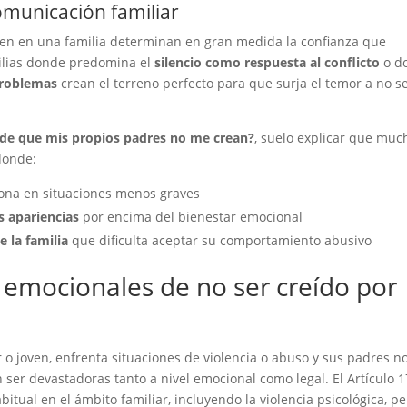
omunicación familiar
en en una familia determinan en gran medida la confianza que
milias donde predomina el
silencio como respuesta al conflicto
o d
problemas
crean el terreno perfecto para que surja el temor a no s
de que mis propios padres no me crean?
, suelo explicar que muc
donde:
ona en situaciones menos graves
s apariencias
por encima del bienestar emocional
 la familia
que dificulta aceptar su comportamiento abusivo
 emocionales de no ser creído por
 joven, enfrenta situaciones de violencia o abuso y sus padres n
ser devastadoras tanto a nivel emocional como legal. El Artículo 1
bitual en el ámbito familiar, incluyendo la violencia psicológica, p