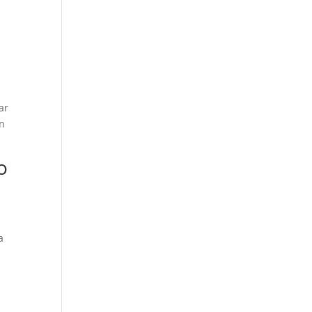
ar
ón
o
a