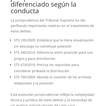
diferenciado según la
conducta
La jurisprudencia del Tribunal Supremo ha ido
perfilando importantes matices en el tratamiento de
estos delitos:
STS 105/2009: Establece que la mera visualización
sin descarga no constituye posesión
STS 340/2010: Diferencia entre posesión para uso
propio y para distribución
STS 674/2010: Precisa los requisitos para
considerar probada la distribución
STS 795/2009: Aborda la cuestión de los archivos
temporales y la posesión
Esta evolución jurisprudencial refleja la complejidad
técnica y jurídica de estos delitos y la necesidad de
un análisis individualizado de cada caso.