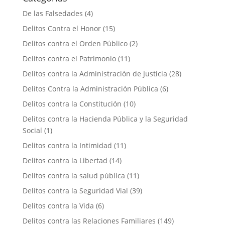
De las Falsedades
(4)
Delitos Contra el Honor
(15)
Delitos contra el Orden Público
(2)
Delitos contra el Patrimonio
(11)
Delitos contra la Administración de Justicia
(28)
Delitos Contra la Administración Pública
(6)
Delitos contra la Constitución
(10)
Delitos contra la Hacienda Pública y la Seguridad
Social
(1)
Delitos contra la Intimidad
(11)
Delitos contra la Libertad
(14)
Delitos contra la salud pública
(11)
Delitos contra la Seguridad Vial
(39)
Delitos contra la Vida
(6)
Delitos contra las Relaciones Familiares
(149)