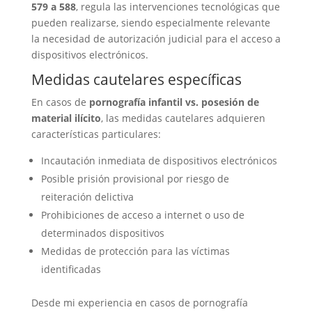
579 a 588
, regula las intervenciones tecnológicas que
pueden realizarse, siendo especialmente relevante
la necesidad de autorización judicial para el acceso a
dispositivos electrónicos.
Medidas cautelares específicas
En casos de
pornografía infantil vs. posesión de
material ilícito
, las medidas cautelares adquieren
características particulares:
Incautación inmediata de dispositivos electrónicos
Posible prisión provisional por riesgo de
reiteración delictiva
Prohibiciones de acceso a internet o uso de
determinados dispositivos
Medidas de protección para las víctimas
identificadas
Desde mi experiencia en casos de pornografía