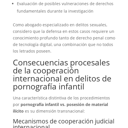
Evaluación de posibles vulneraciones de derechos
fundamentales durante la investigación
Como abogado especializado en delitos sexuales,
considero que la defensa en estos casos requiere un
conocimiento profundo tanto de derecho penal como
de tecnología digital, una combinación que no todos
los letrados poseen.
Consecuencias procesales
de la cooperación
internacional en delitos de
pornografía infantil
Una característica distintiva de los procedimientos
por
pornografía infantil vs. posesión de material
ilícito
es su dimensión transnacional:
Mecanismos de cooperación judicial
internacional