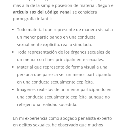
más allá de la simple posesión de material. Según el
artículo 189 del Código Penal
, se considera
pornografía infantil:
Todo material que represente de manera visual a
un menor participando en una conducta
sexualmente explícita, real o simulada.
Toda representación de los órganos sexuales de
un menor con fines principalmente sexuales.
Material que represente de forma visual a una
persona que parezca ser un menor participando
en una conducta sexualmente explícita.
Imágenes realistas de un menor participando en
una conducta sexualmente explícita, aunque no
reflejen una realidad sucedida.
En mi experiencia como abogado penalista experto
en delitos sexuales, he observado que muchos