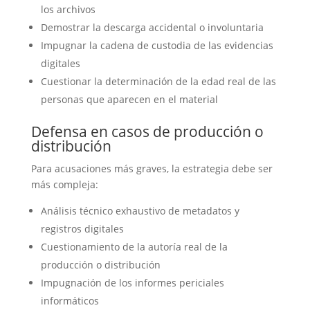
los archivos
Demostrar la descarga accidental o involuntaria
Impugnar la cadena de custodia de las evidencias
digitales
Cuestionar la determinación de la edad real de las
personas que aparecen en el material
Defensa en casos de producción o
distribución
Para acusaciones más graves, la estrategia debe ser
más compleja:
Análisis técnico exhaustivo de metadatos y
registros digitales
Cuestionamiento de la autoría real de la
producción o distribución
Impugnación de los informes periciales
informáticos