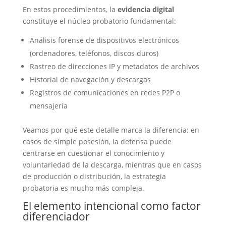
En estos procedimientos, la
evidencia digital
constituye el núcleo probatorio fundamental:
Análisis forense de dispositivos electrónicos
(ordenadores, teléfonos, discos duros)
Rastreo de direcciones IP y metadatos de archivos
Historial de navegación y descargas
Registros de comunicaciones en redes P2P o
mensajería
Veamos por qué este detalle marca la diferencia: en
casos de simple posesión, la defensa puede
centrarse en cuestionar el conocimiento y
voluntariedad de la descarga, mientras que en casos
de producción o distribución, la estrategia
probatoria es mucho más compleja.
El elemento intencional como factor
diferenciador