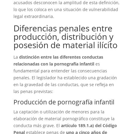
acusados desconocen la amplitud de esta definición,
lo que los coloca en una situación de vulnerabilidad
legal extraordinaria.
Diferencias penales entre
producción, distribución y
posesión de material ilícito
La
distinción entre las diferentes conductas
relacionadas con la pornografía infantil
es
fundamental para entender las consecuencias
penales. El legislador ha establecido una gradación
en la gravedad de las conductas, que se refleja en
las penas previstas:
Producción de pornografía infantil
La captación o utilización de menores para la
elaboración de material pornográfico constituye la
conducta más grave. El
artículo 189.1.a) del Código
Penal
establece penas de
uno a cinco años de