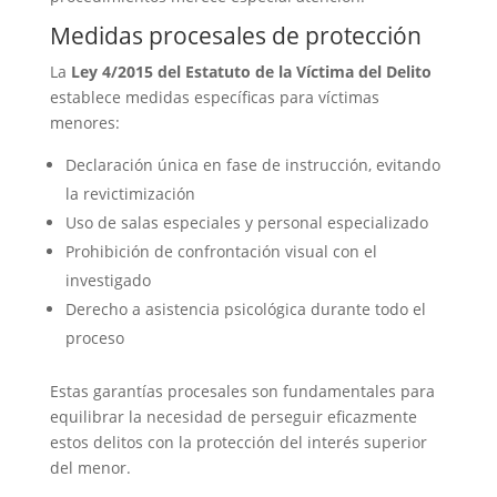
Medidas procesales de protección
La
Ley 4/2015 del Estatuto de la Víctima del Delito
establece medidas específicas para víctimas
menores:
Declaración única en fase de instrucción, evitando
la revictimización
Uso de salas especiales y personal especializado
Prohibición de confrontación visual con el
investigado
Derecho a asistencia psicológica durante todo el
proceso
Estas garantías procesales son fundamentales para
equilibrar la necesidad de perseguir eficazmente
estos delitos con la protección del interés superior
del menor.