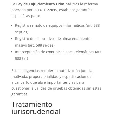
La
Ley de Enjuiciamiento Criminal
, tras la reforma
operada por la
LO 13/2015
, establece garantías
específicas para:
Registro remoto de equipos informáticos (art. 588
septies)
Registro de dispositivos de almacenamiento
masivo (art. 588 sexies)
Interceptación de comunicaciones telemáticas (art.
588 ter)
Estas diligencias requieren autorización judicial
motivada, proporcionalidad y especificación del
alcance, lo que abre importantes vías para
cuestionar la validez de pruebas obtenidas sin estas
garantías.
Tratamiento
jurisprudencial