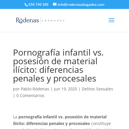
656 749 389
info@rodenasabogados.com
Pornografía infantil vs.
posesión de material
ilícito: diferencias
penales y procesales
por
Pablo Ródenas
|
Jun 19, 2025
|
Delitos Sexuales
|
0 Comentarios
La
pornografía infantil vs. posesión de material
ilícito: diferencias penales y procesales
constituye