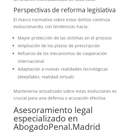
Perspectivas de reforma legislativa
El marco normativo sobre estos delitos continúa
evolucionando, con tendencias hacia:
Mayor protección de las víctimas en el proceso
Ampliación de los plazos de prescripción
Refuerzo de los mecanismos de cooperación
internacional
Adaptación a nuevas realidades tecnológicas
(deepfakes, realidad virtual)
Mantenerse actualizado sobre estas evoluciones es
crucial para una defensa o acusación efectiva.
Asesoramiento legal
especializado en
AbogadoPenal.Madrid