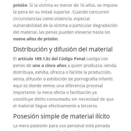
prisión
. Si la víctima es menor de 16 años, se impone
la pena en su mitad superior. Cuando concurren
circunstancias como violencia, especial
vulnerabilidad de la víctima o particular degradación
del material, las penas pueden elevarse hasta los
nueve años de prisión
.
Distribución y difusión del material
El
artículo 189.1.b) del Código Penal
castiga con
penas de
uno a cinco años
a quien produzca, venda,
distribuya, exhiba, ofrezca o facilite la producción,
venta, difusión o exhibición de pornografía infantil.
Aquí es donde vemos una diferencia procesal
importante: la mera oferta o facilitación ya
constituye delito consumado, sin necesidad de que
el material llegue efectivamente a terceros.
Posesión simple de material ilícito
La mera posesión para uso personal está penada