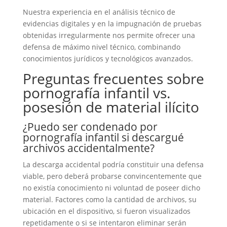
Nuestra experiencia en el análisis técnico de
evidencias digitales y en la impugnación de pruebas
obtenidas irregularmente nos permite ofrecer una
defensa de máximo nivel técnico, combinando
conocimientos jurídicos y tecnológicos avanzados.
Preguntas frecuentes sobre
pornografía infantil vs.
posesión de material ilícito
¿Puedo ser condenado por
pornografía infantil si descargué
archivos accidentalmente?
La descarga accidental podría constituir una defensa
viable, pero deberá probarse convincentemente que
no existía conocimiento ni voluntad de poseer dicho
material. Factores como la cantidad de archivos, su
ubicación en el dispositivo, si fueron visualizados
repetidamente o si se intentaron eliminar serán