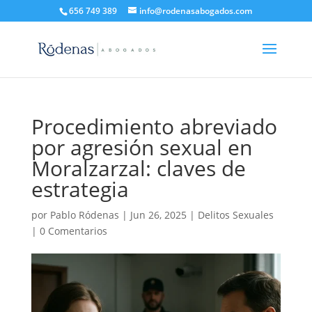
656 749 389
info@rodenasabogados.com
Procedimiento abreviado
por agresión sexual en
Moralzarzal: claves de
estrategia
por
Pablo Ródenas
|
Jun 26, 2025
|
Delitos Sexuales
|
0 Comentarios