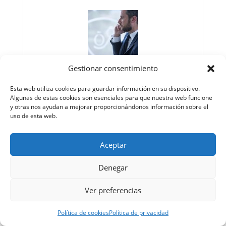
Gestionar consentimiento
Pablo Ródenas
Esta web utiliza cookies para guardar información en su dispositivo.
Algunas de estas cookies son esenciales para que nuestra web funcione
Abogado ejerciente del ICAM con más de 15 años
y otras nos ayudan a mejorar proporcionándonos información sobre el
de experiencia. Colegiado del Ilustre Colegio de
uso de esta web.
Abogados de Madrid, colegiado número de
colegiado 128.064. Especializado en Derecho
Aceptar
Penal. Actual Director del bufete Ródenas
Abogados y Asociados S.L.U. Licenciado en
Denegar
Derecho por la Universidad Instituto de Estudios
Bursátiles (I.E.B.) con Máster de Acceso a la
Abogacía.
Ver preferencias
Política de cookies
Política de privacidad