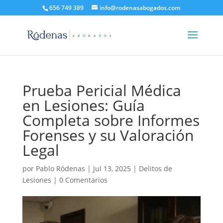
656 749 389
info@rodenasabogados.com
Prueba Pericial Médica
en Lesiones: Guía
Completa sobre Informes
Forenses y su Valoración
Legal
por
Pablo Ródenas
|
Jul 13, 2025
|
Delitos de
Lesiones
|
0 Comentarios