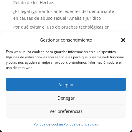
Relato de los Hechos
¿Es legal ignorar los antecedentes del denunciante
en causas de abuso sexual? Análisis jurídico
Por qué evitar el uso de pruebas tecnológicas en
casos de sexting entre adolescentes:
Gestionar consentimiento
Consideraciones legales y éticas
¿Debo Aceptar un Peritaje Psicológico Unilateral en
Esta web utiliza cookies para guardar información en su dispositivo.
Casos de Acoso Sexual? Consecuencias Legales y
Algunas de estas cookies son esenciales para que nuestra web funcione
y otras nos ayudan a mejorar proporcionándonos información sobre el
Estrategias de Defensa
uso de esta web.
Por qué no deberías delegar tu defensa a abogados
generalistas en casos de delitos sexuales: la
Aceptar
importancia de la especialización
Denegar
Ver preferencias
Aviso legal
Política de cookies
Política de privacidad
Política de cookies
Política de privacidad