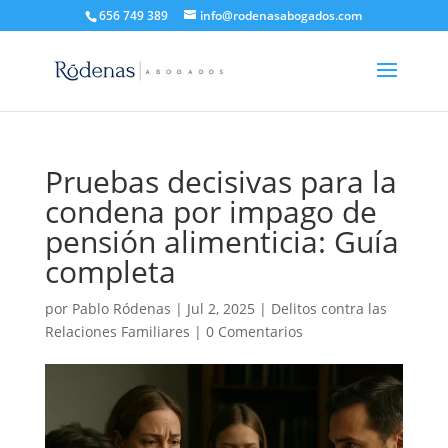
656 749 389
info@rodenasabogados.com
Pruebas decisivas para la
condena por impago de
pensión alimenticia: Guía
completa
por
Pablo Ródenas
|
Jul 2, 2025
|
Delitos contra las
Relaciones Familiares
|
0 Comentarios