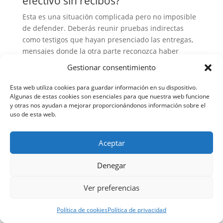
efectivo sin recibos?
Esta es una situación complicada pero no imposible
de defender. Deberás reunir pruebas indirectas
como testigos que hayan presenciado las entregas,
mensajes donde la otra parte reconozca haber
recibido dinero, o evidencias de que los menores
Gestionar consentimiento
han tenido sus necesidades cubiertas. También es
útil demostrar retiradas de efectivo de tu cuenta que
Esta web utiliza cookies para guardar información en su dispositivo.
Algunas de estas cookies son esenciales para que nuestra web funcione
coincidan con las fechas de supuesto pago. Sin
y otras nos ayudan a mejorar proporcionándonos información sobre el
embargo, para el futuro, es fundamental que
uso de esta web.
realices los pagos por medios que dejen constancia
fehaciente.
Aceptar
¿Qué pruebas necesito para
demostrar que no puedo pagar la
Denegar
pensión alimenticia y evitar una
condena?
Ver preferencias
Necesitarás documentar exhaustivamente tu
situación económica real mediante: certificado de
Política de cookies
Política de privacidad
vida laboral, documentación de despido o ERTE si es