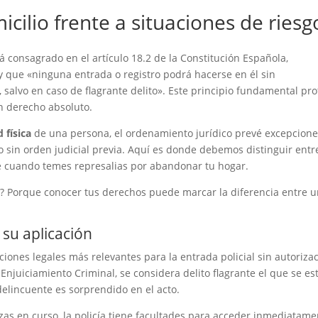
icilio frente a situaciones de riesg
á consagrado en el artículo 18.2 de la Constitución Española,
 y que «ninguna entrada o registro podrá hacerse en él sin
l, salvo en caso de flagrante delito». Este principio fundamental pr
un derecho absoluto.
 física
de una persona, el ordenamiento jurídico prevé excepcion
io sin orden judicial previa. Aquí es donde debemos distinguir entr
e cuando temes represalias por abandonar tu hogar.
e? Porque conocer tus derechos puede marcar la diferencia entre 
 su aplicación
iones legales más relevantes para la entrada policial sin autoriza
e Enjuiciamiento Criminal, se considera delito flagrante el que se es
elincuente es sorprendido en el acto.
zas en curso, la policía tiene facultades para acceder inmediatame