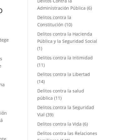
Delitos Contra la
o
Administración Pública
(6)
Delitos contra la
Constitución
(10)
Delitos contra la Hacienda
otege
Pública y la Seguridad Social
(1)
Delitos contra la Intimidad
es
(11)
e
Delitos contra la Libertad
(14)
una
Delitos contra la salud
pública
(11)
Delitos contra la Seguridad
ción
Vial
(39)
tá
Delitos contra la Vida
(6)
Delitos contra las Relaciones
nte