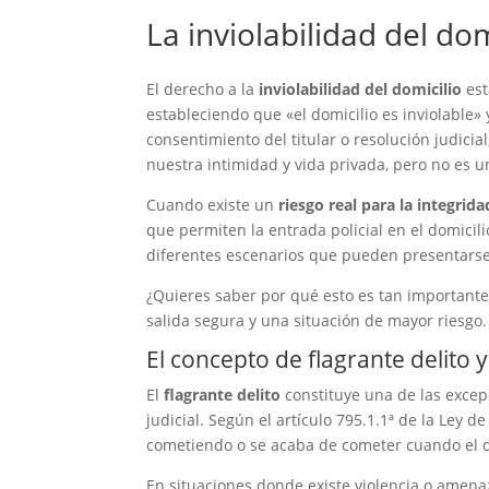
La inviolabilidad del dom
El derecho a la
inviolabilidad del domicilio
est
estableciendo que «el domicilio es inviolable»
consentimiento del titular o resolución judicia
nuestra intimidad y vida privada, pero no es 
Cuando existe un
riesgo real para la integridad
que permiten la entrada policial en el domicil
diferentes escenarios que pueden presentars
¿Quieres saber por qué esto es tan important
salida segura y una situación de mayor riesgo.
El concepto de flagrante delito y
El
flagrante delito
constituye una de las excepc
judicial. Según el artículo 795.1.1ª de la Ley d
cometiendo o se acaba de cometer cuando el d
En situaciones donde existe violencia o amena