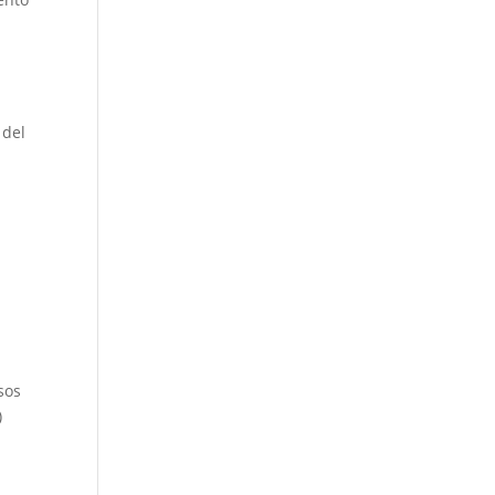
 del
sos
)