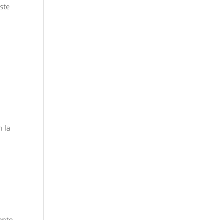
ste
n la
ento