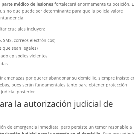
n
parte médico de lesiones
fortalecerá enormemente tu posición. E
a, sino que puede ser determinante para que la policía valore
ontundencia.
ar cruciales incluyen:
 SMS, correos electrónicos)
 que sean legales)
ado episodios violentos
adas
ir amenazas por querer abandonar su domicilio, siempre insisto e
ruebas, pues serán fundamentales tanto para obtener protección
udicial posterior.
ara la autorización judicial de
ación de emergencia inmediata, pero persiste un temor razonable a
torización judicial para la entrada en el domicilio
. Este procedimi