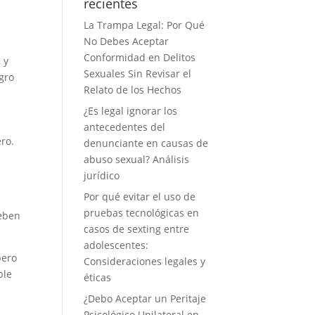
recientes
La Trampa Legal: Por Qué
No Debes Aceptar
Conformidad en Delitos
 y
Sexuales Sin Revisar el
gro
Relato de los Hechos
¿Es legal ignorar los
antecedentes del
ro.
denunciante en causas de
abuso sexual? Análisis
jurídico
Por qué evitar el uso de
pruebas tecnológicas en
deben
casos de sexting entre
adolescentes:
pero
Consideraciones legales y
ble
éticas
¿Debo Aceptar un Peritaje
Psicológico Unilateral en