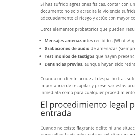
Si has sufrido agresiones físicas, contar con u
documento no solo acredita la violencia sufrid
adecuadamente el riesgo y actúe con mayor c
Otros elementos probatorios que pueden result
Mensajes amenazantes
recibidos (WhatsApp,
Grabaciones de audio
de amenazas (siempre
Testimonios de testigos
que hayan presenci
Denuncias previas
, aunque hayan sido retir
Cuando un cliente acude al despacho tras sufr
importancia de recopilar y preservar estas p
inmediata como para cualquier procedimiento j
El procedimiento legal p
entrada
Cuando no existe flagrante delito ni una situ
represalias, la vía adecuada es solicitar una
au