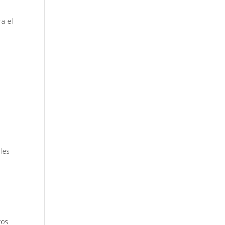
a el
les
tos