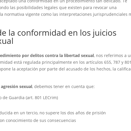
 aceptado una conformidad en un procedimiento tan delicado. Te
ondo las posibilidades legales que existen para revocar una
la normativa vigente como las interpretaciones jurisprudenciales 
e la conformidad en los juicios
xual
dimiento por delitos contra la libertad sexual
, nos referimos a 
rmidad está regulada principalmente en los artículos 655, 787 y 80
upone la aceptación por parte del acusado de los hechos, la calific
r agresión sexual
, debemos tener en cuenta que:
 de Guardia (art. 801 LECrim)
educida en un tercio, no supere los dos años de prisión
 con conocimiento de sus consecuencias