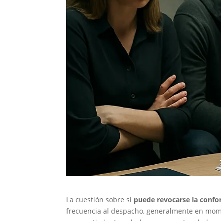
La cuestión sobre si
puede revocarse la confo
frecuencia al despacho, generalmente en mom