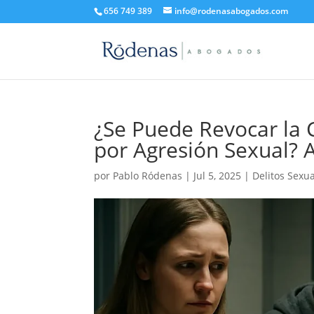
656 749 389
info@rodenasabogados.com
¿Se Puede Revocar la 
por Agresión Sexual? 
por
Pablo Ródenas
|
Jul 5, 2025
|
Delitos Sexu