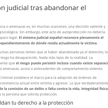
ón judicial tras abandonar el
cia o amenazas es, en muchas ocasiones, una decisión valiente y
y psicológica. Sin embargo, este acto de autoprotección no debería
mparo legal.
El sistema judicial español reconoce plenamente el
ndependientemente de dónde resida actualmente la víctima
.
muchas personas temen que al haber abandonado ya el domicilio, lo
riesgo ha desaparecido. Nada más lejos de la realidad. La
amente que
el riesgo puede persistir incluso cuando existe separac
o amenazas, acoso o antecedentes de comportamiento violento.
o Criminal establece el marco para la adopción de órdenes de
a convivencia actual entre víctima y agresor. Lo que verdaderament
e la comisión de un delito o falta contra la vida, integridad física
 la persona que solicita protección.
dan tu derecho a la protección