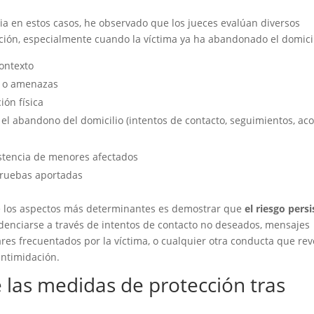
a en estos casos, he observado que los jueces evalúan diversos
ción, especialmente cuando la víctima ya ha abandonado el domicil
ontexto
a o amenazas
ión física
 el abandono del domicilio (intentos de contacto, seguimientos, aco
istencia de menores afectados
pruebas aportadas
e los aspectos más determinantes es demostrar que
el riesgo persi
idenciarse a través de intentos de contacto no deseados, mensajes
es frecuentados por la víctima, o cualquier otra conducta que rev
intimidación.
e las medidas de protección tras