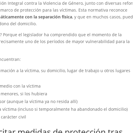
ón Integral contra la Violencia de Género, junto con diversas refo
l marco de protección para las víctimas. Esta normativa reconoce
máticamente con la separación física
, y que en muchos casos, pue
ndono del domicilio.
e? Porque el legislador ha comprendido que el momento de la
ecisamente uno de los períodos de mayor vulnerabilidad para la
encuentran:
imación a la víctima, su domicilio, lugar de trabajo u otros lugares
medio con la víctima
 menores, si los hubiera
or (aunque la víctima ya no resida allí)
a víctima (incluso si temporalmente ha abandonado el domicilio)
carácter civil
citar medidas de protección tras