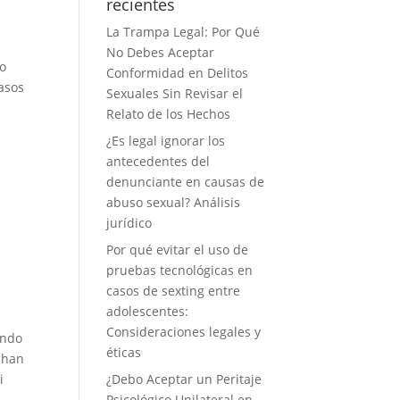
recientes
La Trampa Legal: Por Qué
No Debes Aceptar
ro
Conformidad en Delitos
asos
Sexuales Sin Revisar el
Relato de los Hechos
¿Es legal ignorar los
antecedentes del
denunciante en causas de
abuso sexual? Análisis
jurídico
Por qué evitar el uso de
pruebas tecnológicas en
casos de sexting entre
adolescentes:
Consideraciones legales y
ando
éticas
i han
i
¿Debo Aceptar un Peritaje
Psicológico Unilateral en