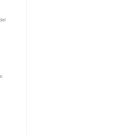
del
a: