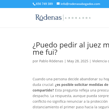
656 749 389
info@rodenasabogados.com
¿Puedo pedir al juez m
me fui?
por
Pablo Ródenas
|
May 28, 2025
|
Violencia
Cuando una persona decide abandonar su hogar
duda crucial:
¿es posible solicitar medidas de
compartido?
Esta pregunta refleja una preoc
despacho. La respuesta, aunque pueda sorprend
conflicto no significa renunciar a la protecci
distanciamiento el primer paso hacia la segur