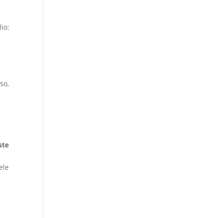
io:
so,
ste
ele