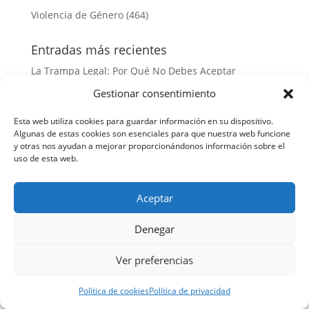
Violencia de Género
(464)
Entradas más recientes
La Trampa Legal: Por Qué No Debes Aceptar
Conformidad en Delitos Sexuales Sin Revisar el
Gestionar consentimiento
Relato de los Hechos
Esta web utiliza cookies para guardar información en su dispositivo.
¿Es legal ignorar los antecedentes del denunciante
Algunas de estas cookies son esenciales para que nuestra web funcione
en causas de abuso sexual? Análisis jurídico
y otras nos ayudan a mejorar proporcionándonos información sobre el
uso de esta web.
Por qué evitar el uso de pruebas tecnológicas en
casos de sexting entre adolescentes:
Consideraciones legales y éticas
Aceptar
¿Debo Aceptar un Peritaje Psicológico Unilateral en
Casos de Acoso Sexual? Consecuencias Legales y
Denegar
Estrategias de Defensa
Ver preferencias
Por qué no deberías delegar tu defensa a abogados
generalistas en casos de delitos sexuales: la
Política de cookies
Política de privacidad
importancia de la especialización