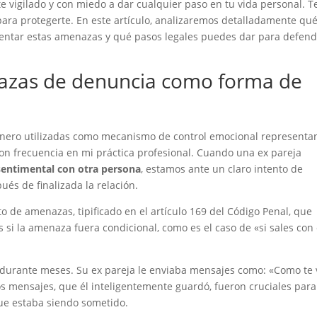
e vigilado y con miedo a dar cualquier paso en tu vida personal. T
para protegerte. En este artículo, analizaremos detalladamente qu
ntar estas amenazas y qué pasos legales puedes dar para defend
nazas de denuncia como forma de
énero utilizadas como mecanismo de control emocional representa
n frecuencia en mi práctica profesional. Cuando una ex pareja
 sentimental con otra persona
, estamos ante un claro intento de
ués de finalizada la relación.
to de amenazas, tipificado en el artículo 169 del Código Penal, que
 si la amenaza fuera condicional, como es el caso de «si sales con 
ión durante meses. Su ex pareja le enviaba mensajes como: «Como te
stos mensajes, que él inteligentemente guardó, fueron cruciales para
ue estaba siendo sometido.