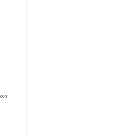
.
a
 con
á