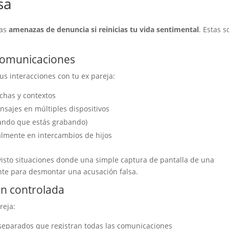
sa
tas
amenazas de denuncia si reinicias tu vida sentimental
. Estas s
comunicaciones
s interacciones con tu ex pareja:
echas y contextos
sajes en múltiples dispositivos
mando que estás grabando)
almente en intercambios de hijos
isto situaciones donde una simple captura de pantalla de una
te para desmontar una acusación falsa.
ón controlada
reja:
s separados que registran todas las comunicaciones