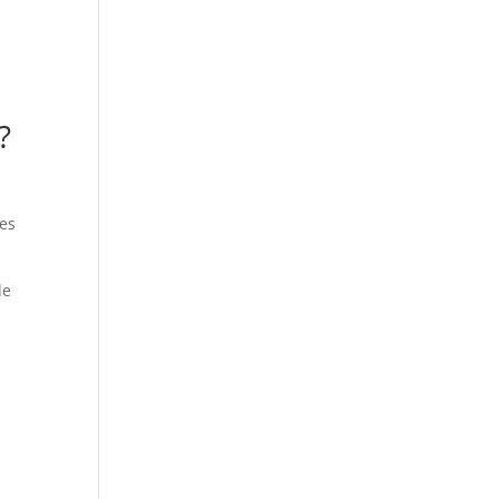
?
 es
de