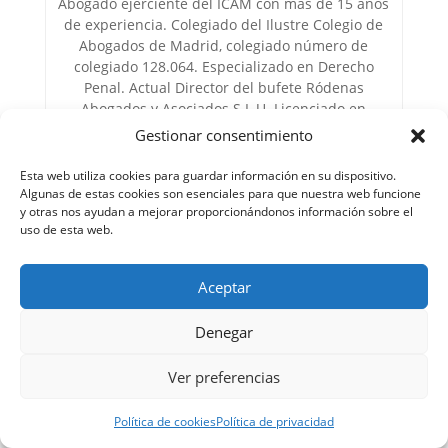
Abogado ejerciente del ICAM con más de 15 años
de experiencia. Colegiado del Ilustre Colegio de
Abogados de Madrid, colegiado número de
colegiado 128.064. Especializado en Derecho
Penal. Actual Director del bufete Ródenas
Abogados y Asociados S.L.U. Licenciado en
Derecho por la Universidad Instituto de Estudios
Gestionar consentimiento
Bursátiles (I.E.B.) con Máster de Acceso a la
Abogacía.
Esta web utiliza cookies para guardar información en su dispositivo.
Algunas de estas cookies son esenciales para que nuestra web funcione
y otras nos ayudan a mejorar proporcionándonos información sobre el
uso de esta web.
Aceptar
Denegar
Enviar comentario
Ver preferencias
Tu dirección de correo electrónico no será publicada.
Los campos obligatorios están marcados con
*
Política de cookies
Política de privacidad