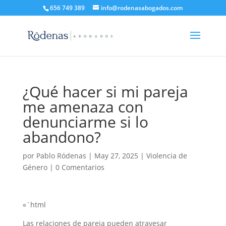
656 749 389
info@rodenasabogados.com
¿Qué hacer si mi pareja
me amenaza con
denunciarme si lo
abandono?
por
Pablo Ródenas
|
May 27, 2025
|
Violencia de
Género
|
0 Comentarios
«`html
Las relaciones de pareja pueden atravesar