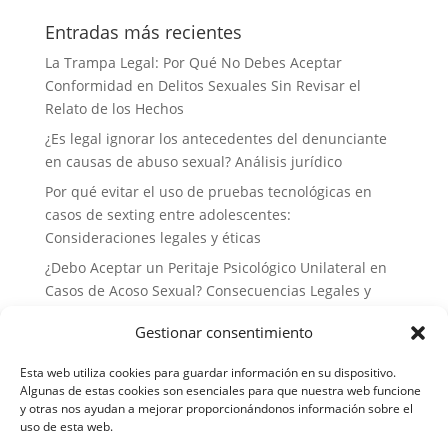
Entradas más recientes
La Trampa Legal: Por Qué No Debes Aceptar
Conformidad en Delitos Sexuales Sin Revisar el
Relato de los Hechos
¿Es legal ignorar los antecedentes del denunciante
en causas de abuso sexual? Análisis jurídico
Por qué evitar el uso de pruebas tecnológicas en
casos de sexting entre adolescentes:
Consideraciones legales y éticas
¿Debo Aceptar un Peritaje Psicológico Unilateral en
Casos de Acoso Sexual? Consecuencias Legales y
Estrategias de Defensa
Gestionar consentimiento
Por qué no deberías delegar tu defensa a abogados
generalistas en casos de delitos sexuales: la
Esta web utiliza cookies para guardar información en su dispositivo.
importancia de la especialización
Algunas de estas cookies son esenciales para que nuestra web funcione
y otras nos ayudan a mejorar proporcionándonos información sobre el
uso de esta web.