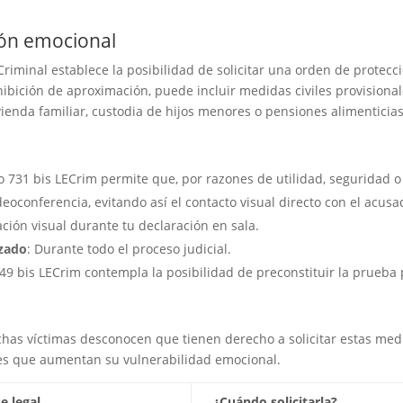
ión emocional
 Criminal establece la posibilidad de solicitar una orden de protecc
bición de aproximación, puede incluir medidas civiles provisiona
vienda familiar, custodia de hijos menores o pensiones alimenticias
ulo 731 bis LECrim permite que, por razones de utilidad, seguridad o
oconferencia, evitando así el contacto visual directo con el acusa
tación visual durante tu declaración en sala.
izado
: Durante todo el proceso judicial.
 449 bis LECrim contempla la posibilidad de preconstituir la prueba
as víctimas desconocen que tienen derecho a solicitar estas med
nes que aumentan su vulnerabilidad emocional.
e legal
¿Cuándo solicitarla?