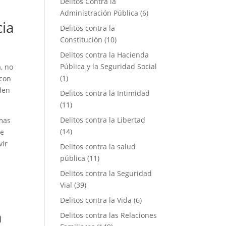
Delitos Contra la
Administración Pública
(6)
cia
Delitos contra la
Constitución
(10)
Delitos contra la Hacienda
Pública y la Seguridad Social
, no
(1)
 con
eden
Delitos contra la Intimidad
(11)
Delitos contra la Libertad
imas
(14)
re
vir
Delitos contra la salud
pública
(11)
Delitos contra la Seguridad
Vial
(39)
s
Delitos contra la Vida
(6)
a
Delitos contra las Relaciones