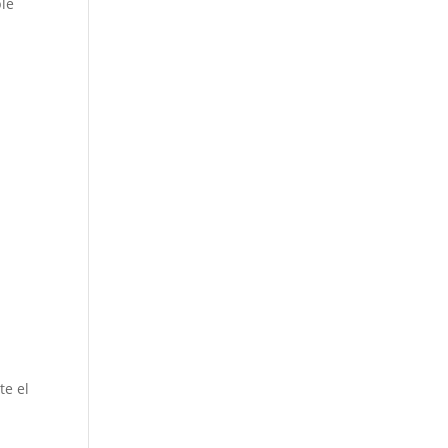
ble
te el