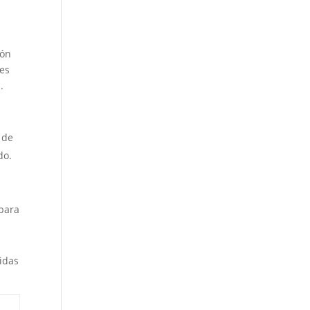
ión
les
.
 de
do.
 para
idas