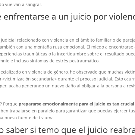
ado vuelvan a sangrar.
enfrentarse a un juicio por violen
dicial relacionado con violencia en el ámbito familiar o de pareja
no también con una montaña rusa emocional. El miedo a encontrarse
experiencias traumáticas o la incertidumbre sobre el resultado pu
mnio e incluso síntomas de estrés postraumático.
ecializado en violencia de género, he observado que muchas víct
«victimización secundaria» durante el proceso judicial. Esto ocur
ger, acaba generando un nuevo daño al obligar a la persona a revi
e? Porque
prepararse emocionalmente para el juicio es tan crucial
ben trabajarse en paralelo para garantizar que puedas ejercer tu
una nueva fuente de trauma.
 saber si temo que el juicio reabr