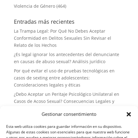
Violencia de Género
(464)
Entradas más recientes
La Trampa Legal: Por Qué No Debes Aceptar
Conformidad en Delitos Sexuales Sin Revisar el
Relato de los Hechos
¿Es legal ignorar los antecedentes del denunciante
en causas de abuso sexual? Análisis jurídico
Por qué evitar el uso de pruebas tecnológicas en
casos de sexting entre adolescentes:
Consideraciones legales y éticas
¿Debo Aceptar un Peritaje Psicológico Unilateral en
Casos de Acoso Sexual? Consecuencias Legales y
Estrategias de Defensa
Gestionar consentimiento
Por qué no deberías delegar tu defensa a abogados
generalistas en casos de delitos sexuales: la
Esta web utiliza cookies para guardar información en su dispositivo.
importancia de la especialización
Algunas de estas cookies son esenciales para que nuestra web funcione
y otras nos ayudan a mejorar proporcionándonos información sobre el