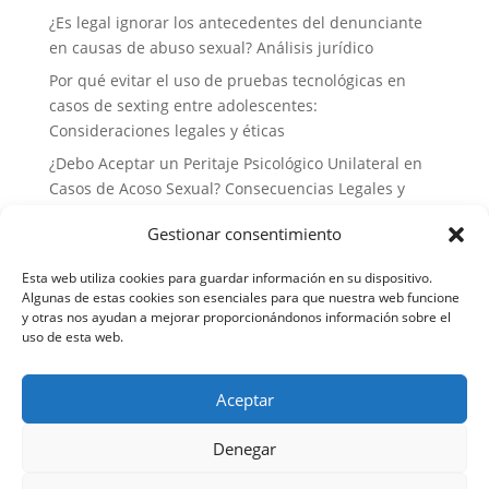
¿Es legal ignorar los antecedentes del denunciante
en causas de abuso sexual? Análisis jurídico
Por qué evitar el uso de pruebas tecnológicas en
casos de sexting entre adolescentes:
Consideraciones legales y éticas
¿Debo Aceptar un Peritaje Psicológico Unilateral en
Casos de Acoso Sexual? Consecuencias Legales y
Estrategias de Defensa
Gestionar consentimiento
Por qué no deberías delegar tu defensa a abogados
generalistas en casos de delitos sexuales: la
Esta web utiliza cookies para guardar información en su dispositivo.
importancia de la especialización
Algunas de estas cookies son esenciales para que nuestra web funcione
y otras nos ayudan a mejorar proporcionándonos información sobre el
uso de esta web.
Aceptar
Aviso legal
Política de cookies
Política de privacidad
Denegar