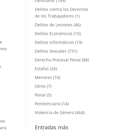
Familiares
(149)
Delitos contra los Derechos
r
de los Trabajadores
(1)
Delitos de Lesiones
(46)
Delitos Económicos
(15)
ue
Delitos Informáticos
(19)
timo
Delitos Sexuales
(731)
Derecho Procesal Penal
(88)
s.
Estafas
(26)
Menores
(16)
Otros
(7)
Penal
(5)
Penitenciario
(14)
Violencia de Género
(464)
mos
Entradas más
para