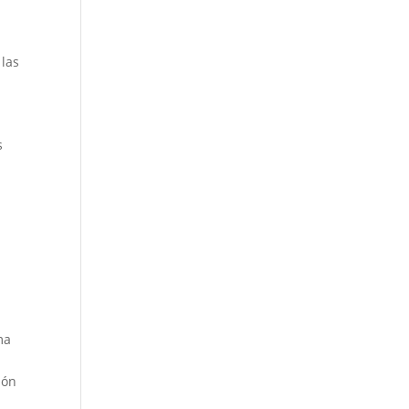
 las
s
ma
ión