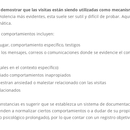
s
demostrar que las visitas están siendo utilizadas como mecani
iolencia más evidentes, esta suele ser sutil y difícil de probar. Aqu
ática.
s comportamientos incluyen:
lugar, comportamiento específico, testigos
s los mensajes, correos o comunicaciones donde se evidencie el con
les en el contexto específico)
iado comportamientos inapropiados
estran ansiedad o malestar relacionado con las visitas
elacionados
cunstancias es sugerir que se establezca un sistema de documenta
nden a normalizar ciertos comportamientos o a dudar de su prop
 psicológico prolongado), por lo que contar con un registro objeti