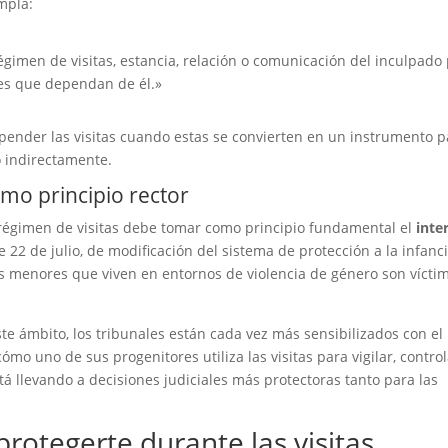
mpla:
égimen de visitas, estancia, relación o comunicación del inculpado
res que dependan de él.»
spender las visitas cuando estas se convierten en un instrumento 
o indirectamente.
omo principio rector
l régimen de visitas debe tomar como principio fundamental el
inte
e 22 de julio, de modificación del sistema de protección a la infanci
os menores que viven en entornos de violencia de género son vícti
e ámbito, los tribunales están cada vez más sensibilizados con el
o uno de sus progenitores utiliza las visitas para vigilar, control
tá llevando a decisiones judiciales más protectoras tanto para las
rotegerte durante las visitas