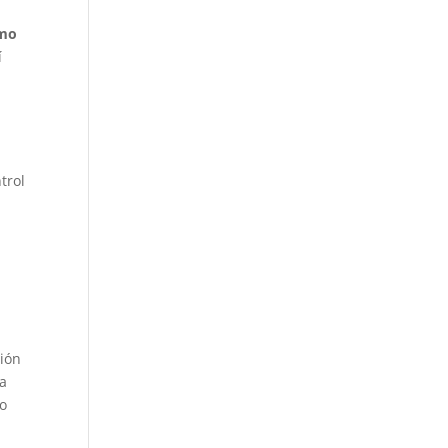
smo
í
trol
ción
ia
vo