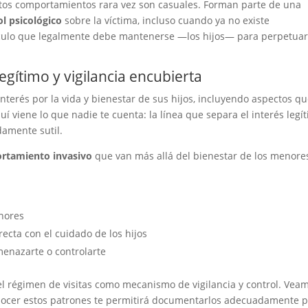
stos comportamientos rara vez son casuales. Forman parte de una
l psicológico
sobre la víctima, incluso cuando ya no existe
ínculo que legalmente debe mantenerse —los hijos— para perpetua
egítimo y vigilancia encubierta
terés por la vida y bienestar de sus hijos, incluyendo aspectos q
í viene lo que nadie te cuenta: la línea que separa el interés legí
damente sutil.
rtamiento invasivo
que van más allá del bienestar de los menore
nores
ecta con el cuidado de los hijos
amenazarte o controlarte
l régimen de visitas como mecanismo de vigilancia y control. Vea
conocer estos patrones te permitirá documentarlos adecuadamente 