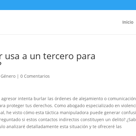
Inicio
r usa a un tercero para
?
e Género
|
0 Comentarios
 agresor intenta burlar las órdenes de alejamiento o comunicación
ara proteger tus derechos. Como abogado especializado en violenc
nal, he visto cómo esta táctica manipuladora puede generar confus
reguntado si estos contactos indirectos constituyen un delito? ¿Sa
lo analizaré detalladamente esta situación y te ofreceré las