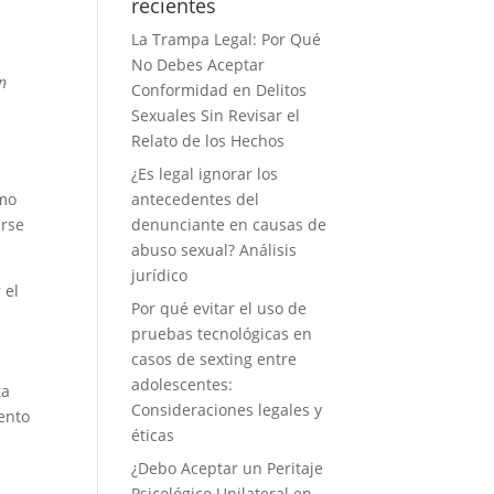
recientes
La Trampa Legal: Por Qué
No Debes Aceptar
n
Conformidad en Delitos
Sexuales Sin Revisar el
Relato de los Hechos
¿Es legal ignorar los
omo
antecedentes del
arse
denunciante en causas de
abuso sexual? Análisis
jurídico
 el
Por qué evitar el uso de
pruebas tecnológicas en
casos de sexting entre
adolescentes:
ta
Consideraciones legales y
ento
éticas
¿Debo Aceptar un Peritaje
Psicológico Unilateral en