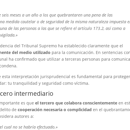
e seis meses a un año a los que quebrantaren una pena de las
 una medida cautelar o de seguridad de la misma naturaleza impuesta e
una de las personas a las que se refiere el artículo 173.2, así como a
vigilada.»
udencia del Tribunal Supremo ha establecido claramente que el
ente del medio utilizado
para la comunicación. En sentencias c
ibunal ha confirmado que utilizar a terceras personas para comunic
 condena.
 esta interpretación jurisprudencial es fundamental para proteger
dar: tu tranquilidad y seguridad como víctima.
rcero intermediario
importante es que
el tercero que colabora conscientemente
en es
delito de
cooperación necesaria o complicidad
en el quebrantami
nsidera autores a:
el cual no se habría efectuado.»