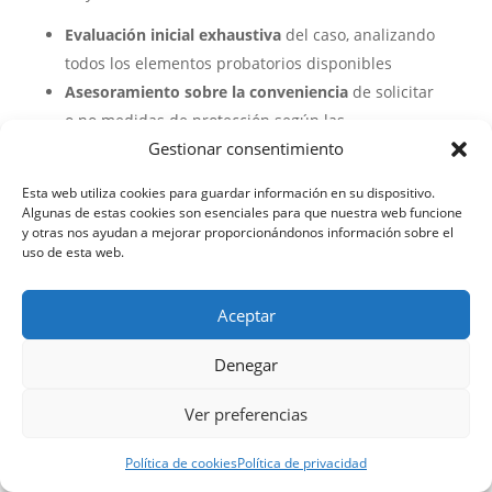
Evaluación inicial exhaustiva
del caso, analizando
todos los elementos probatorios disponibles
Asesoramiento sobre la conveniencia
de solicitar
o no medidas de protección según las
Gestionar consentimiento
circunstancias
Acompañamiento en todas las comparecencias
,
Esta web utiliza cookies para guardar información en su dispositivo.
desde la denuncia inicial hasta el juicio
Algunas de estas cookies son esenciales para que nuestra web funcione
y otras nos ayudan a mejorar proporcionándonos información sobre el
Preparación de solicitudes de medidas
en
uso de esta web.
cualquier fase del procedimiento, con la
justificación adecuada
Aceptar
Estrategias de defensa específicas
para casos
donde no se solicitaron medidas iniciales
Denegar
Recursos contra resoluciones
sobre medidas de
protección cuando no sean ajustadas a derecho
Ver preferencias
Entendemos la complejidad emocional y legal de
Política de cookies
Política de privacidad
estos procedimientos y trabajamos para ofrecer no