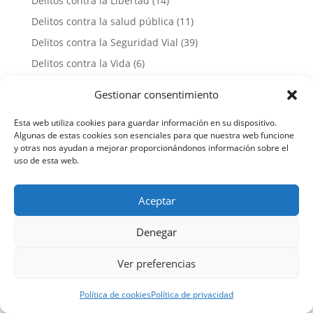
Delitos contra la Libertad
(14)
Delitos contra la salud pública
(11)
Delitos contra la Seguridad Vial
(39)
Delitos contra la Vida
(6)
Delitos contra las Relaciones Familiares
(149)
Gestionar consentimiento
Delitos contra los Derechos de los Trabajadores
(1)
Esta web utiliza cookies para guardar información en su dispositivo.
Delitos de Lesiones
(46)
Algunas de estas cookies son esenciales para que nuestra web funcione
Delitos Económicos
(15)
y otras nos ayudan a mejorar proporcionándonos información sobre el
uso de esta web.
Delitos Informáticos
(19)
Delitos Sexuales
(731)
Aceptar
Derecho Procesal Penal
(88)
Estafas
(26)
Denegar
Menores
(16)
Ver preferencias
Otros
(7)
Penal
(5)
Política de cookies
Política de privacidad