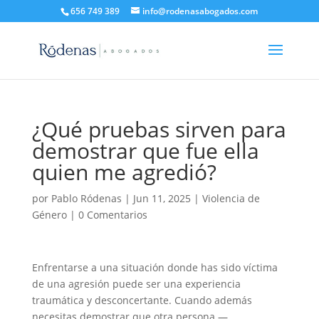
656 749 389
info@rodenasabogados.com
¿Qué pruebas sirven para
demostrar que fue ella
quien me agredió?
por
Pablo Ródenas
|
Jun 11, 2025
|
Violencia de
Género
|
0 Comentarios
Enfrentarse a una situación donde has sido víctima
de una agresión puede ser una experiencia
traumática y desconcertante. Cuando además
necesitas demostrar que otra persona —