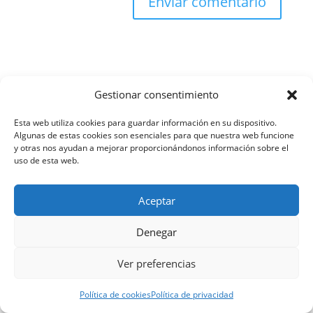
Gestionar consentimiento
Categorías
Esta web utiliza cookies para guardar información en su dispositivo.
De las Falsedades
(4)
Algunas de estas cookies son esenciales para que nuestra web funcione
y otras nos ayudan a mejorar proporcionándonos información sobre el
Delitos Contra el Honor
(15)
uso de esta web.
Delitos contra el Orden Público
(2)
Delitos contra el Patrimonio
(11)
Aceptar
Delitos contra la Administración de Justicia
(28)
Denegar
Delitos Contra la Administración Pública
(6)
Delitos contra la Constitución
(10)
Ver preferencias
Delitos contra la Hacienda Pública y la Seguridad
Social
(1)
Política de cookies
Política de privacidad
Delitos contra la Intimidad
(11)