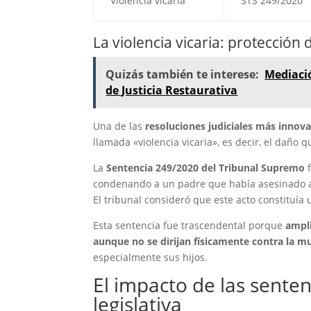
Violencia vicaria
STS 249/2020
La violencia vicaria: protección
Quizás también te interese:
Mediaci
de Justicia Restaurativa
Una de las
resoluciones judiciales más innov
llamada «violencia vicaria», es decir, el daño q
La
Sentencia 249/2020 del Tribunal Supremo
f
condenando a un padre que había asesinado a 
El tribunal consideró que este acto constituía
Esta sentencia fue trascendental porque
ampli
aunque no se dirijan físicamente contra la m
especialmente sus hijos.
El impacto de las sente
legislativa