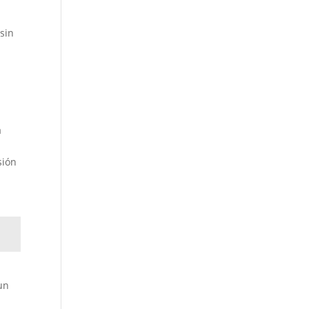
 sin
a
sión
un