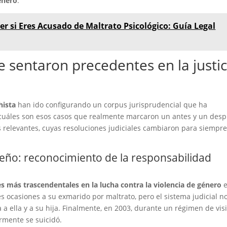
énero
.
r si Eres Acusado de Maltrato Psicológico: Guía Legal
sentaron precedentes en la justic
hista
han ido configurando un corpus jurisprudencial que ha
, ¿cuáles son esos casos que realmente marcaron un antes y un des
 relevantes, cuyas resoluciones judiciales cambiaron para siempre
reño: reconocimiento de la responsabilidad
les más trascendentales en la lucha contra la violencia de género
e
 ocasiones a su exmarido por maltrato, pero el sistema judicial n
a ella y a su hija. Finalmente, en 2003, durante un régimen de visi
ormente se suicidó.