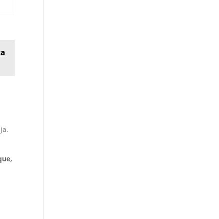
ta
ja.
que,