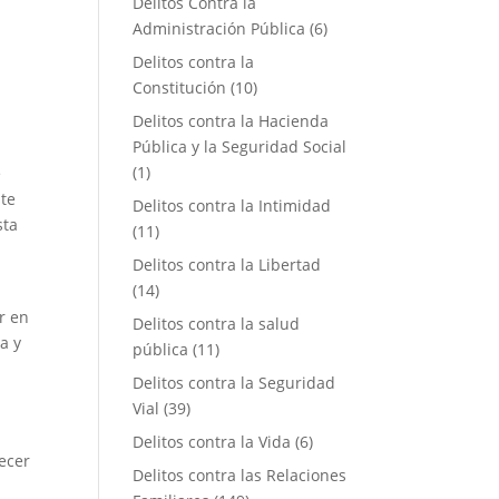
Delitos Contra la
Administración Pública
(6)
Delitos contra la
Constitución
(10)
Delitos contra la Hacienda
Pública y la Seguridad Social
(1)
e
ste
Delitos contra la Intimidad
sta
(11)
Delitos contra la Libertad
(14)
r en
Delitos contra la salud
a y
pública
(11)
Delitos contra la Seguridad
Vial
(39)
Delitos contra la Vida
(6)
lecer
Delitos contra las Relaciones