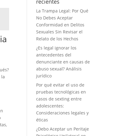
recientes
La Trampa Legal: Por Qué
No Debes Aceptar
Conformidad en Delitos
Sexuales Sin Revisar el
ia
Relato de los Hechos
¿Es legal ignorar los
antecedentes del
denunciante en causas de
abuso sexual? Análisis
pués?
jurídico
 la
Por qué evitar el uso de
pruebas tecnológicas en
casos de sexting entre
adolescentes:
n
Consideraciones legales y
o
éticas
tas,
¿Debo Aceptar un Peritaje
Psicológico Unilateral en