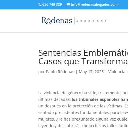
656 749 389
info@rodenasabogados.com
Sentencias Emblemátic
Casos que Transformar
por
Pablo Ródenas
|
May 17, 2025
|
Violencia
La violencia de género ha sido, tristemente, u
últimas décadas,
los tribunales españoles han
un después en la protección de las víctimas. E
sentado precedentes fundamentales para la evo
mujeres. ¿Te has preguntado alguna vez cuále
leyendo y descubrirás cómo ciertos fallos jud