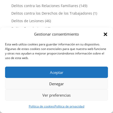
Delitos contra las Relaciones Familiares
(149)
Delitos contra los Derechos de los Trabajadores
(1)
Delitos de Lesiones
(46)
Delitos Económicos
(15)
Gestionar consentimiento
Delitos Informáticos
(19)
Delitos Sexuales
(731)
Esta web utiliza cookies para guardar información en su dispositivo.
Algunas de estas cookies son esenciales para que nuestra web funcione
Derecho Procesal Penal
(88)
y otras nos ayudan a mejorar proporcionándonos información sobre el
uso de esta web.
Estafas
(26)
Menores
(16)
Aceptar
Otros
(7)
Penal
(5)
Denegar
Penitenciario
(14)
Ver preferencias
Violencia de Género
(464)
Política de cookies
Política de privacidad
Entradas más recientes