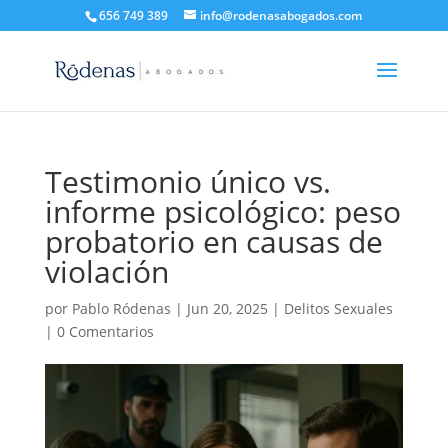
656 749 389
info@rodenasabogados.com
Testimonio único vs.
informe psicológico: peso
probatorio en causas de
violación
por
Pablo Ródenas
|
Jun 20, 2025
|
Delitos Sexuales
|
0 Comentarios